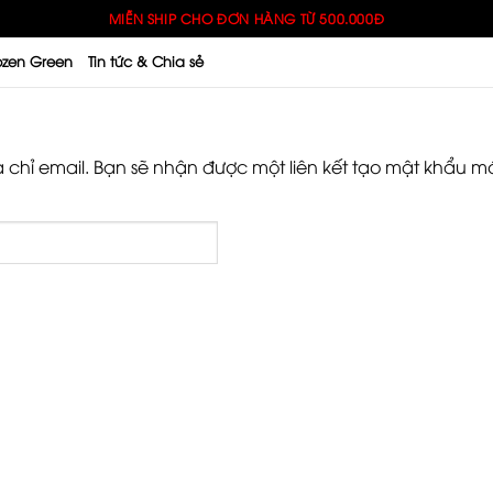
MIỄN SHIP CHO ĐƠN HÀNG TỪ 500.000Đ
zen Green
Tin tức & Chia sẻ
hỉ email. Bạn sẽ nhận được một liên kết tạo mật khẩu mớ