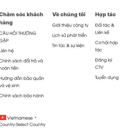
Chăm sóc khách
Về chúng tôi
Hợp tác
hàng
Giới thiệu công ty
Đối tác &
Liên kế
CÂU HỎI THƯỜNG
Lịch sử phát triển
GẶP
Cơ hội hợp
Tin tức & sự kiện
tác
Liên hệ
Đăng ký
Chính sách đổi trả và
CTV
hoàn tiền
Tuyển dụng
Hướng dẫn bảo quản
và vệ sinh
Chính sách bảo hành
Vietnamese
▼
Country:
Select Country