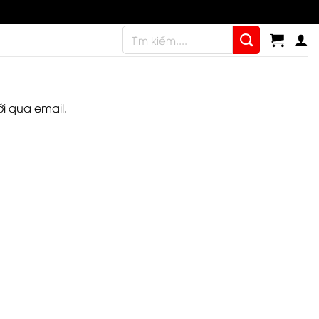
Assign a menu in Theme Options > Menus
Tìm
kiếm:
i qua email.