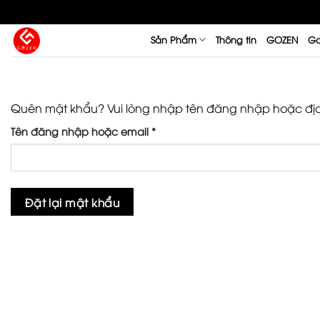
Skip
to
Sản Phẩm
Thông tin
GOZEN
Go
content
Quên mật khẩu? Vui lòng nhập tên đăng nhập hoặc địa c
Bắt
Tên đăng nhập hoặc email
*
buộc
Đặt lại mật khẩu